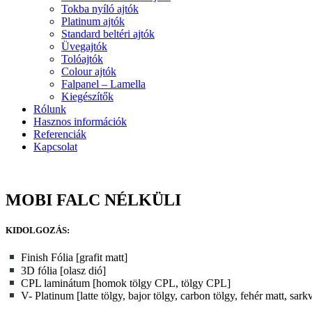
Tokba nyíló ajtók
Platinum ajtók
Standard beltéri ajtók
Üvegajtók
Tolóajtók
Colour ajtók
Falpanel – Lamella
Kiegészítők
Rólunk
Hasznos információk
Referenciák
Kapcsolat
MOBI FALC NÉLKÜLI
KIDOLGOZÁS:
Finish Fólia [grafit matt]
3D fólia [olasz dió]
CPL laminátum [homok tölgy CPL, tölgy CPL]
V- Platinum [latte tölgy, bajor tölgy, carbon tölgy, fehér matt, sark