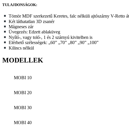
TULAJDONSÁGOK:
Tömör MDF szerkezetű Keretes, falc nélküli ajtószárny V-Retto á
Két láthatatlan 3D zsanér
Mágneses zár
Üvegezés: Edzett ablaküveg
Nyíló-, vagy toló-, 1 és 2 szárnyú kivitelben is
Elérhető szélességek: „60” „70” „80” „90” „100”
Kilincs nélkül
MODELLEK
MOBI 10
MOBI 20
MOBI 30
MOBI 40