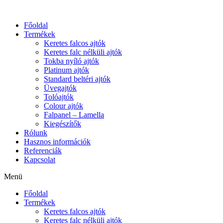
Főoldal
Termékek
Keretes falcos ajtók
Keretes falc nélküli ajtók
Tokba nyíló ajtók
Platinum ajtók
Standard beltéri ajtók
Üvegajtók
Tolóajtók
Colour ajtók
Falpanel – Lamella
Kiegészítők
Rólunk
Hasznos információk
Referenciák
Kapcsolat
Menü
Főoldal
Termékek
Keretes falcos ajtók
Keretes falc nélküli ajtók