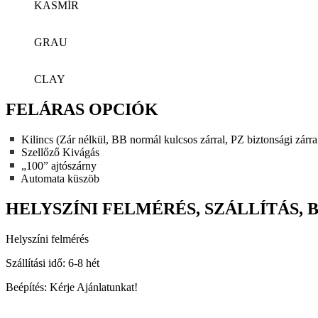
KASMÍR
GRAU
CLAY
FELÁRAS OPCIÓK
Kilincs (Zár nélkül, BB normál kulcsos zárral, PZ biztonsági zárra
Szellőző Kivágás
„100” ajtószárny
Automata küszöb
HELYSZÍNI FELMÉRÉS, SZÁLLÍTÁS, 
Helyszíni felmérés
Szállítási idő: 6-8 hét
Beépítés: Kérje Ajánlatunkat!