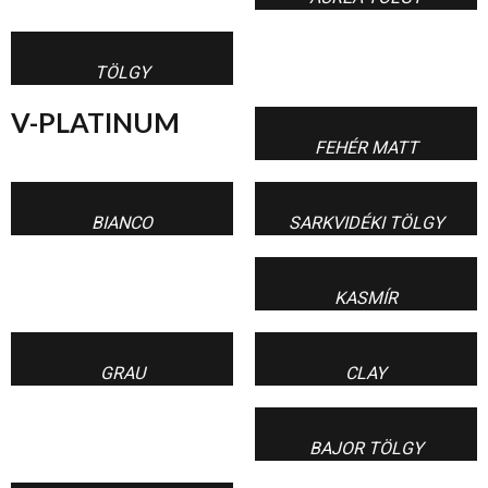
TÖLGY
V-PLATINUM
FEHÉR MATT
BIANCO
SARKVIDÉKI TÖLGY
KASMÍR
GRAU
CLAY
BAJOR TÖLGY