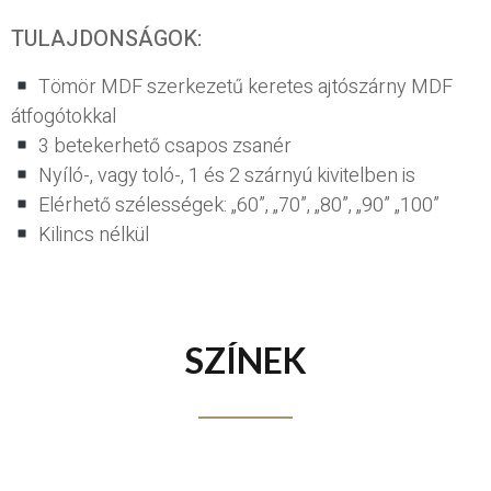
TULAJDONSÁGOK:
Tömör MDF szerkezetű keretes ajtószárny MDF
átfogótokkal
3 betekerhető csapos zsanér
Nyíló-, vagy toló-, 1 és 2 szárnyú kivitelben is
Elérhető szélességek: „60”, „70”, „80”, „90” „100”
Kilincs nélkül
SZÍNEK