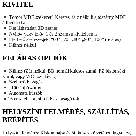
KIVITEL
Tömör MDF szekezetű Keretes, falc nélküli ajtószárny MDF
átfogótokkal
Két láthatatlan 3D zsanér
Nyíló-, vagy toló-, 1 és 2 szárnyú kivitelben is
Elérhető szélességek: “60” „70” „80” „90” „100” (feláras)
Kilincs nélkül
FELÁRAS OPCIÓK
Kilincs (Zár nélkül, BB normál kulcsos zárral, PZ biztonsági
zárral, vagy WC rozettával.)
Szellőző Kivágás
„100” ajtószárny
Automata küszöb
16 cm-nél nagyobb falvastagságú tok
HELYSZÍNI FELMÉRÉS, SZÁLLÍTÁS,
BEÉPÍTÉS
Helyszíni felmérés: Kiskunmajsa és 50 km-es körzetében ingyenes,