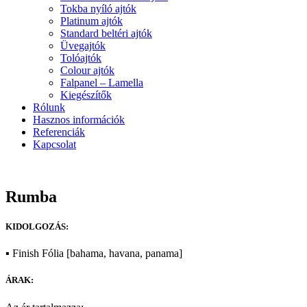
Tokba nyíló ajtók
Platinum ajtók
Standard beltéri ajtók
Üvegajtók
Tolóajtók
Colour ajtók
Falpanel – Lamella
Kiegészítők
Rólunk
Hasznos információk
Referenciák
Kapcsolat
Rumba
KIDOLGOZÁS:
▪ Finish Fólia [bahama, havana, panama]
ÁRAK: