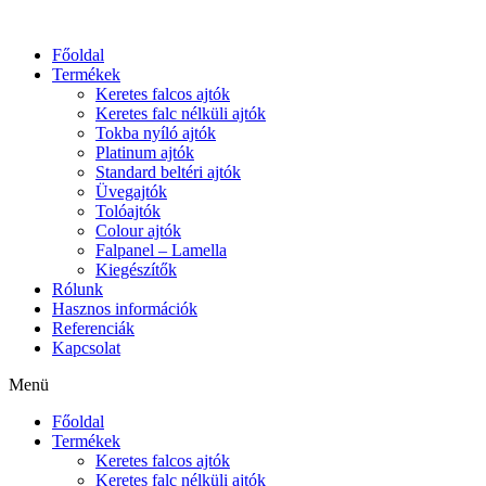
Főoldal
Termékek
Keretes falcos ajtók
Keretes falc nélküli ajtók
Tokba nyíló ajtók
Platinum ajtók
Standard beltéri ajtók
Üvegajtók
Tolóajtók
Colour ajtók
Falpanel – Lamella
Kiegészítők
Rólunk
Hasznos információk
Referenciák
Kapcsolat
Menü
Főoldal
Termékek
Keretes falcos ajtók
Keretes falc nélküli ajtók