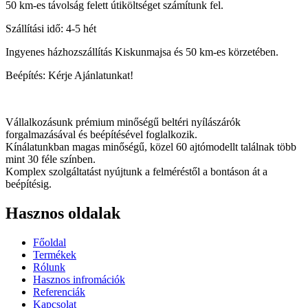
50 km-es távolság felett útiköltséget számítunk fel.
Szállítási idő: 4-5 hét
Ingyenes házhozszállítás Kiskunmajsa és 50 km-es körzetében.
Beépítés: Kérje Ajánlatunkat!
Vállalkozásunk prémium minőségű beltéri nyílászárók
forgalmazásával és beépítésével foglalkozik.
Kínálatunkban magas minőségű, közel 60 ajtómodellt találnak több
mint 30 féle színben.
Komplex szolgáltatást nyújtunk a felméréstől a bontáson át a
beépítésig.
Hasznos oldalak
Főoldal
Termékek
Rólunk
Hasznos infromációk
Referenciák
Kapcsolat