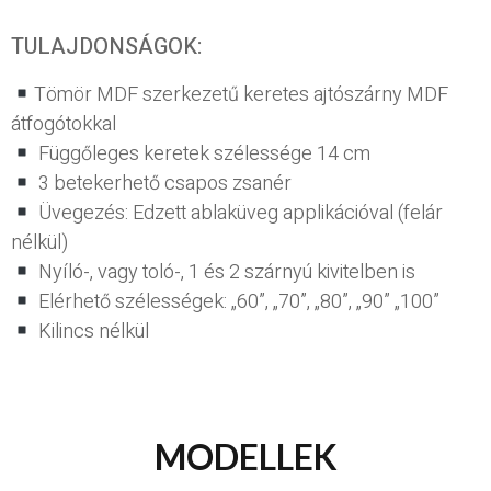
TULAJDONSÁGOK:
Tömör MDF szerkezetű keretes ajtószárny MDF
átfogótokkal
Függőleges keretek szélessége 14 cm
3 betekerhető csapos zsanér
Üvegezés: Edzett ablaküveg applikációval (felár
nélkül)
Nyíló-, vagy toló-, 1 és 2 szárnyú kivitelben is
Elérhető szélességek: „60”, „70”, „80”, „90” „100”
Kilincs nélkül
MODELLEK