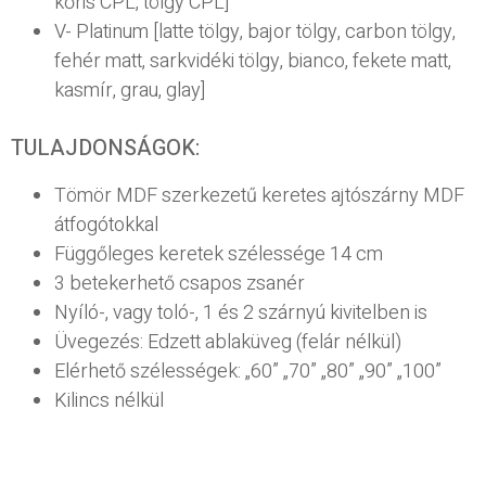
kőris CPL, tölgy CPL]
V- Platinum [latte tölgy, bajor tölgy, carbon tölgy,
fehér matt, sarkvidéki tölgy, bianco, fekete matt,
kasmír, grau, glay]
TULAJDONSÁGOK:
Tömör MDF szerkezetű keretes ajtószárny MDF
átfogótokkal
Függőleges keretek szélessége 14 cm
3 betekerhető csapos zsanér
Nyíló-, vagy toló-, 1 és 2 szárnyú kivitelben is
Üvegezés: Edzett ablaküveg (felár nélkül)
Elérhető szélességek: „60” „70” „80” „90” „100”
Kilincs nélkül