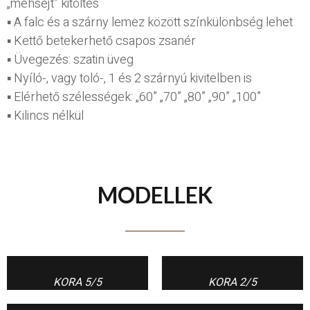
„méhsejt” kitöltés
▪ A falc és a szárny lemez között színkülönbség lehet
▪ Kettő betekerhető csapos zsanér
▪ Üvegezés: szatin üveg
▪ Nyíló-, vagy toló-, 1 és 2 szárnyú kivitelben is
▪ Elérhető szélességek: „60” „70” „80” „90” „100”
▪ Kilincs nélkül
MODELLEK
KORA 5/5
KORA 2/5