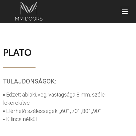
PLATO
TULAJDONSÁGOK:
▪ Edzett ablaküveg, vastagsága 8 mm, szélei
lekerekítve
▪ Elérhető szélességek: „60” „70” „80” „90”
▪ Kilincs nélkül