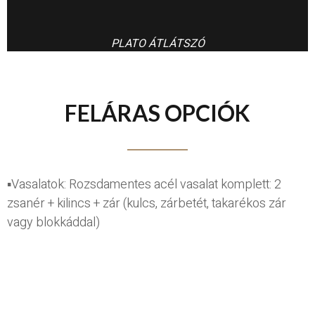
PLATO ÁTLÁTSZÓ
FELÁRAS OPCIÓK
▪Vasalatok: Rozsdamentes acél vasalat komplett: 2
zsanér + kilincs + zár (kulcs, zárbetét, takarékos zár
vagy blokkáddal)